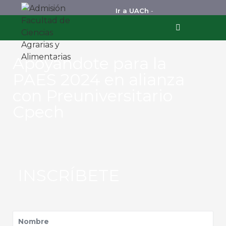
Ir a UACh
-
Apoyándote para la
PAES 2024 en alianza
con Preuniversitario
Cpech
INSCRÍBETE